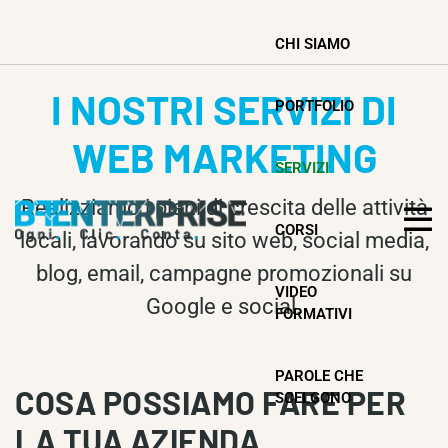
CHI SIAMO
I NOSTRI SERVIZI DI
PORTFOLIO
WEB MARKETING
SERVIZI
Realizziamo i piani di crescita delle attività
CORSI
locali, lavorando su sito web, social media,
blog, email, campagne promozionali su
VIDEO
Google e social.
FORMATIVI
PAROLE CHE
COSA POSSIAMO FARE PER
SCELGONO
LA TUA AZIENDA