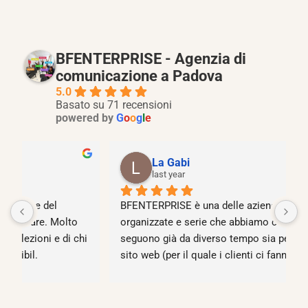
BFENTERPRISE - Agenzia di
comunicazione a Padova
5.0
Basato su 71 recensioni
powered by
G
o
o
g
l
e
La Gabi
last year
BFENTERPRISE è una delle aziende meglio 
O
organizzate e serie che abbiamo conosciuto, ci 
C
i 
seguono già da diverso tempo sia per il nostro 
r
sito web (per il quale i clienti ci fanno i 
c
complimenti) sia per quanto riguarda il marketing 
t
della nostra azienda, che, da quando abbiamo 
iniziato la collaborazione con Filippo (Project 