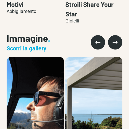
i
Motivi
Stroili Share Your
S
Abbigliamento
Star
W
Gioielli
Gio
Immagine
.
Scorri la gallery