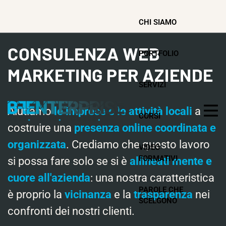
CHI SIAMO
CONSULENZA WEB
PORTFOLIO
MARKETING PER AZIENDE
SERVIZI
Aiutiamo
le imprese e le attività locali
a
CORSI
costruire una
presenza online coordinata e
organizzata
. Crediamo che questo lavoro
VIDEO
FORMATIVI
si possa fare solo se si è
allineati mente e
cuore all'azienda
: una nostra caratteristica
PAROLE CHE
è proprio la
vicinanza
e la
trasparenza
nei
SCELGONO
confronti dei nostri clienti.