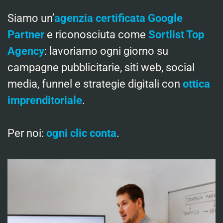
Siamo un’
agenzia certificata Google
Partner
e riconosciuta come
Sortlist Top
Agency
: lavoriamo ogni giorno su
campagne pubblicitarie, siti web, social
media, funnel e strategie digitali con
ottica
imprenditoriale
.
Per noi:
ogni clic conta
.