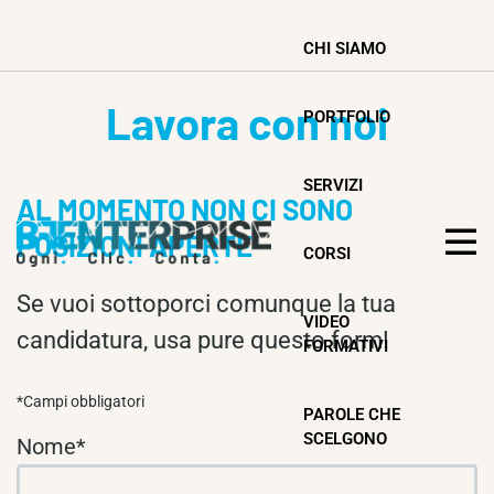
CHI SIAMO
Lavora con noi
PORTFOLIO
SERVIZI
AL MOMENTO NON CI SONO
POSIZIONI APERTE
CORSI
Se vuoi sottoporci comunque la tua
VIDEO
candidatura, usa pure questo form!
FORMATIVI
*Campi obbligatori
PAROLE CHE
SCELGONO
Nome*