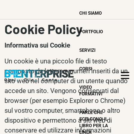
CHI SIAMO
Cookie Policy
PORTFOLIO
Informativa sui Cookie
SERVIZI
Un cookie è una piccolo file di testo
CORSI
composto da lettere e numeri inseriti da un
sito web nel computer di un utente quando
VIDEO
accede un sito. Vengono conservati dal
FORMATIVI
browser (per esempio Explorer o Chrome)
sul vostro computer, smartphone o altro
PARLE CHE
SCELGONO, IL
dispositivo e permettono a siti web di
LIBRO PER LA
conservare ed utilizzare informazioni
LINEA