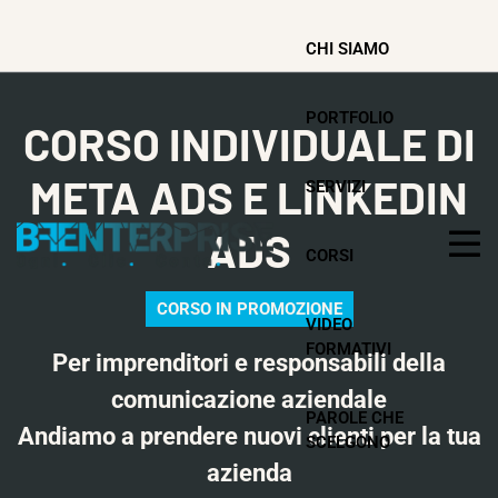
CHI SIAMO
PORTFOLIO
CORSO INDIVIDUALE DI
META ADS E LINKEDIN
SERVIZI
ADS
CORSI
CORSO IN PROMOZIONE
VIDEO
FORMATIVI
Per imprenditori e responsabili della
comunicazione aziendale
PAROLE CHE
Andiamo a prendere nuovi clienti per la tua
SCELGONO
azienda