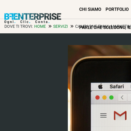
CHI SIAMO
PORTFOLIO
DOVE TI TROVI:
HOME
SERVIZI
CAMPAGNE EMAIL MARKETI
PARLE CHE SCELGONO, I