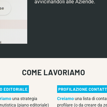
avvicinandoli alle Aziende.
COME LAVORIAMO
O EDITORIALE
PROFILAZIONE CONTATT
oriamo
una strategia
Creiamo
una lista di conta
utistica (piano editoriale)
profilare (o da creare da ze