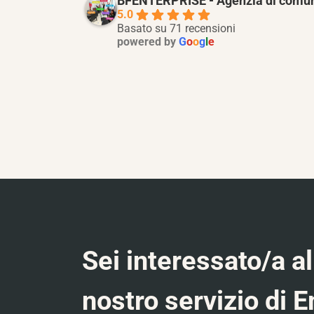
BFENTERPRISE - Agenzia di comun
5.0
Basato su 71 recensioni
powered by
G
o
o
g
l
e
Sei interessato/a al
nostro servizio di E