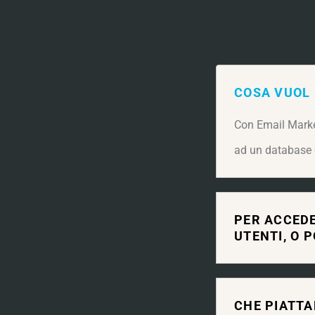
COSA VUOL
Con Email Marke
ad un database d
PER ACCEDE
UTENTI, O 
CHE PIATTA