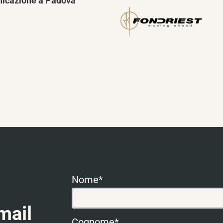
icazione a Padova
Nome*
mail
Cognome*