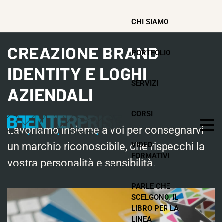
CHI SIAMO
CREAZIONE BRAND
PORTFOLIO
IDENTITY E LOGHI
SERVIZI
AZIENDALI
CORSI
Lavoriamo insieme a voi per consegnarvi
un marchio riconoscibile, che rispecchi la
VIDEO
FORMATIVI
vostra personalità e sensibilità.
PARLE CHE
SCELGONO, IL
LIBRO PER LA
LINEA