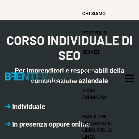
CHI SIAMO
PORTFOLIO
CORSO INDIVIDUALE DI
SEO
SERVIZI
Per imprenditori e responsabili della
CORSI
comunicazione aziendale
VIDEO
FORMATIVI
Individuale
PARLE CHE
In presenza oppure online
SCELGONO, IL
LIBRO PER LA
LINEA